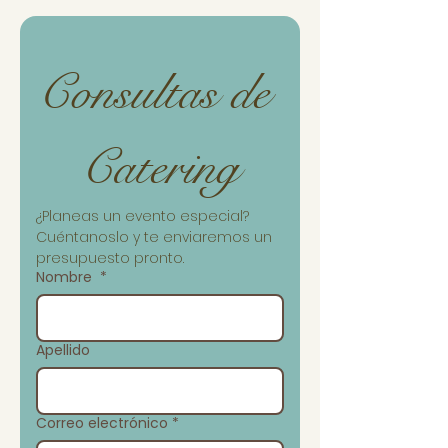
Consultas de 
Catering
¿Planeas un evento especial? 
Cuéntanoslo y te enviaremos un 
presupuesto pronto.
Nombre
*
Apellido
Correo electrónico
*