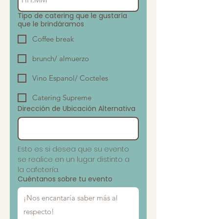
Tipo de catering que le gustaría
que le brindáramos
Coffee break
brunch/ almuerzo
Vino Espanol/ Cocteles
Catering Supreme
Dirección de Ubicación Alternativa
Esto es si desea que su evento 
se realice en un lugar distinto a 
la cafetería.
Cuéntanos sobre tu evento