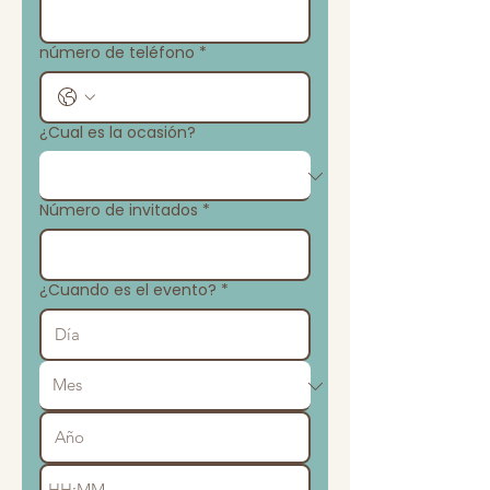
número de teléfono
*
¿Cual es la ocasión?
Número de invitados
*
¿Cuando es el evento?
*
: