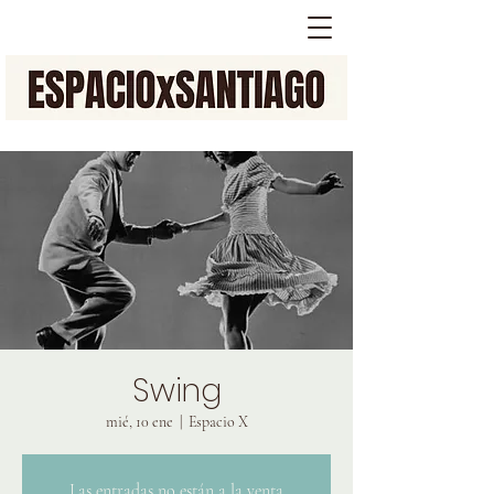
Swing
mié, 10 ene
  |  
Espacio X
Las entradas no están a la venta